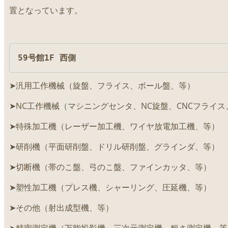
置となっています。
59号館1F 西側
➤汎用工作機械（旋盤、フライス、ボール盤、等）
➤NC工作機械（マシニングセンタ、NC旋盤、CNCフライス
➤特殊加工機（レーザー加工機、ワイヤ放電加工機、等）
➤研削機（平面研削盤、ドリル研削盤、グラインダ、等）
➤切断機（帯のこ盤、弓のこ盤、ファインカッタ、等）
➤塑性加工機（プレス機、シャーリング、圧延機、等）
➤その他（射出成型機、等）
➤精密測定機（万能投影機、三次元測定機、粗さ測定機、等