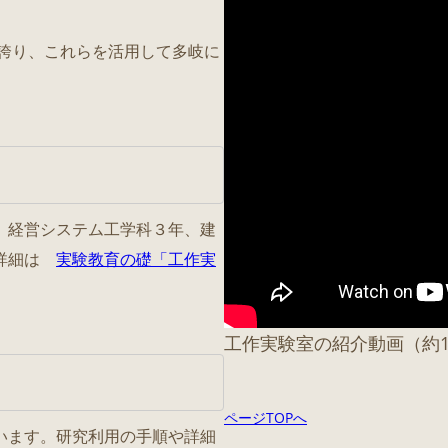
誇り、これらを活用して多岐に
、経営システム工学科３年、建
。詳細は
実験教育の礎「工作実
工作実験室の紹介動画（約
ページTOPへ
います。研究利用の手順や詳細