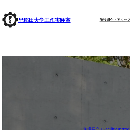
内
容
早稲田大学工作実験室
施設紹介・アクセ
を
ス
キ
ッ
プ
施設紹介 / Facility Introd